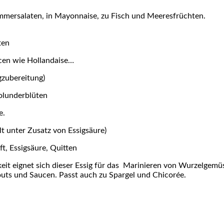
mersalaten, in Mayonnaise, zu Fisch und Meeresfrüchten.
ten
ucen wie Hollandaise…
gzubereitung)
olunderblüten
e.
llt unter Zusatz von Essigsäure)
resssaft, Essigsäure, Quitten
keit eignet sich dieser Essig für das Marinieren von Wurzelge
uts und Saucen. Passt auch zu Spargel und Chicorée.