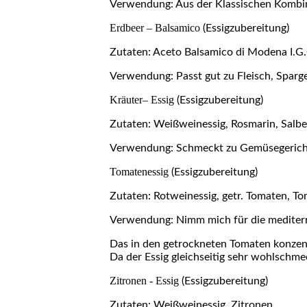
Verwendung: Aus der Klassischen Kombina
Erdbeer – Balsamico
(Essigzubereitung)
Zutaten: Aceto Balsamico di Modena I.G.C
Verwendung: Passt gut zu Fleisch, Sparge
Kräuter– Essig
(Essigzubereitung)
Zutaten: Weißweinessig, Rosmarin, Salbe
Verwendung: Schmeckt zu Gemüsegericht
Tomatenessig
(Essigzubereitung)
Zutaten: Rotweinessig, getr. Tomaten, T
Verwendung: Nimm mich für die mediterr
Das in den getrockneten Tomaten konzent
Da der Essig gleichseitig sehr wohlschmec
Zitronen - Essig
(Essigzubereitung)
Zutaten: Weißweinessig, Zitronen