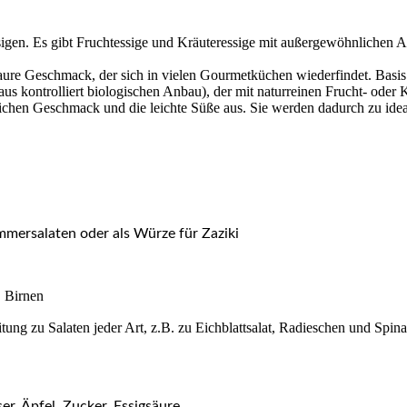
sigen. Es gibt Fruchtessige und Kräuteressige mit außergewöhnlichen 
ure Geschmack, der sich in vielen Gourmetküchen wiederfindet. Basis u
s kontrolliert biologischen Anbau), der mit naturreinen Frucht- oder K
lichen Geschmack und die leichte Süße aus. Sie werden dadurch zu idea
ersalaten oder als Würze für Zaziki
, Birnen
tung zu Salaten jeder Art, z.B. zu Eichblattsalat, Radieschen und Spin
er, Äpfel, Zucker, Essigsäure