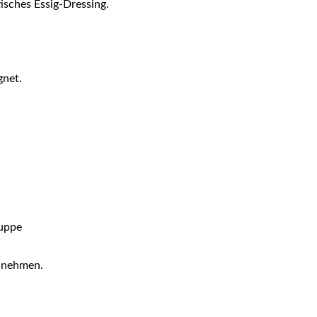
isches Essig-Dressing.
gnet.
suppe
u nehmen.