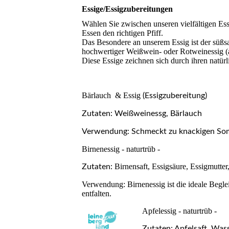
Essige/Essigzubereitungen
Wählen Sie zwischen unseren vielfältigen Es
Essen den richtigen Pfiff.
Das Besondere an unserem Essig ist der süßsa
hochwertiger Weißwein- oder Rotweinessig (au
Diese Essige zeichnen sich durch ihren natür
Bärlauch & Essig
(Essigzubereitung)
Zutaten: Weißweinessg, Bärlauch
Verwendung: Schmeckt zu knackigen Somm
Birnenessig - naturtrüb -
Birnensaft, Essigsäure, Essigmutter
Zutaten:
Verwendung: Birnenessig ist die ideale Beglei
entfalten.
Apfelessig - naturtrüb -
Zutaten: Apfelsaft, Wass