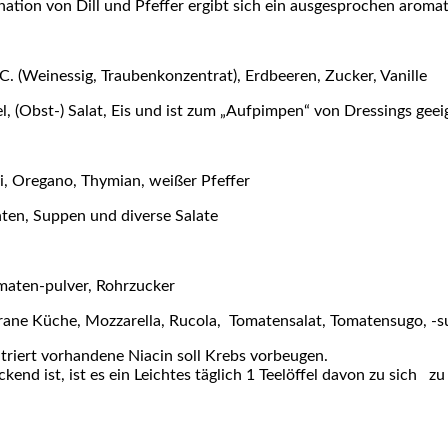
tion von Dill und Pfeffer ergibt sich ein ausgesprochen aromat
. (Weinessig, Traubenkonzentrat), Erdbeeren, Zucker, Vanille
l, (Obst-) Salat, Eis und ist zum „Aufpimpen“ von Dressings geei
i, Oregano, Thymian, weißer Pfeffer
en, Suppen und diverse Salate
omaten-pulver, Rohrzucker
ane Küche, Mozzarella, Rucola, Tomatensalat, Tomatensugo, -
riert vorhandene Niacin soll Krebs vorbeugen.
kend ist, ist es ein Leichtes täglich 1 Teelöffel davon zu sich z